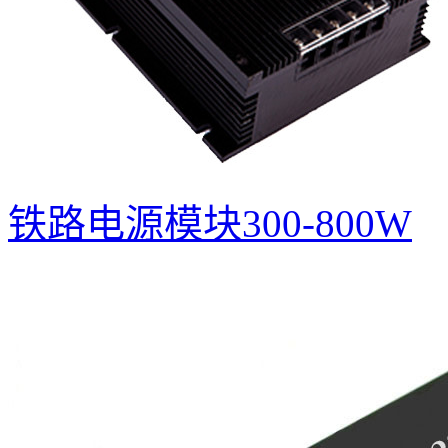
铁路电源模块300-800W