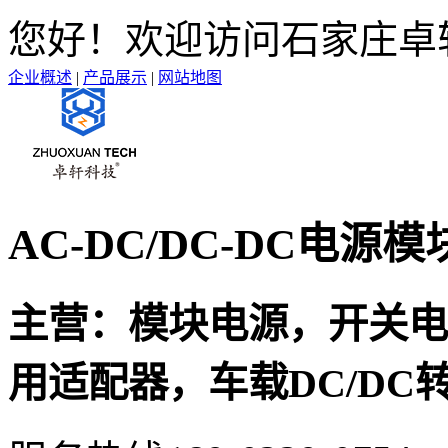
您好！欢迎访问石家庄卓
企业概述
|
产品展示
|
网站地图
AC-DC/DC-DC电源
主营：模块电源，开关电
用适配器，车载DC/DC