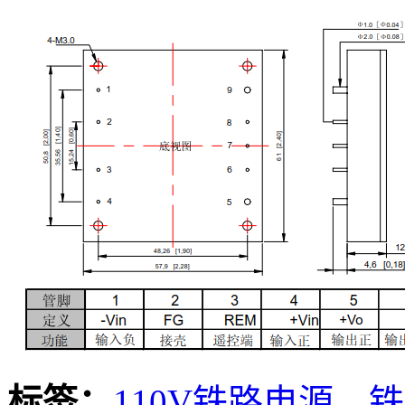
标签：
110V铁路电源，