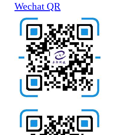
Wechat QR