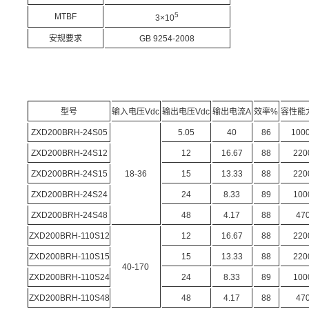
5
MTBF
3
×
10
安规要求
GB 9254-2008
产
型号
输入电压
Vdc
输出电压
Vdc
输出电流
A
效率
%
容性能
ZXD200BRH-24S05
5.05
40
86
100
ZXD200BRH-24S12
12
16.67
88
220
ZXD200BRH-24S15
18-36
15
13.33
88
220
ZXD200BRH-24S24
24
8.33
89
100
ZXD200BRH-24S48
48
4.17
88
47
ZXD200BRH-110S12
12
16.67
88
220
ZXD200BRH-110S15
15
13.33
88
220
40-170
ZXD200BRH-110S24
24
8.33
89
100
ZXD200BRH-110S48
48
4.17
88
47