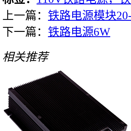
上一篇：
铁路电源模块20-
下一篇：
铁路电源6W
相关推荐