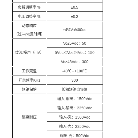
负载调整率
%
±
0.5
电压调整率
%
±
0.2
动态响应
±
4%Vo/400us
（过冲
/
恢复时间）
Vo
≤
5Vdc
：
50
纹波
/
噪声（
mV
）
5Vdc
＜
Vo
≤
24Vdc
：
150
Vo
≥
48Vdc
：
300
工作壳温
-40
℃
- +100
℃
开关频率
KHz
300
短路保护
长期短路自恢复
输入
-
输出：
1500Vdc
输入
-
输出：
2250Vdc
隔离耐压
输入
-
壳：
1500Vdc
输入
-
壳：
2250Vdc
输出
-
壳：
500Vdc