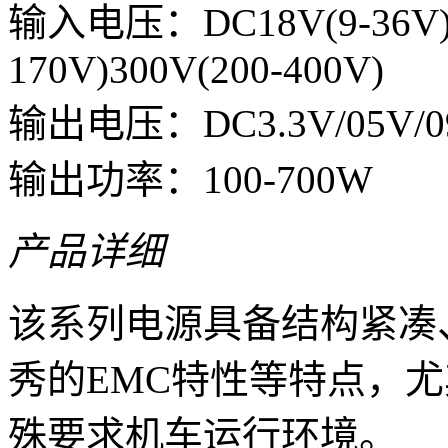
输入电压：DC18V(9-36V)36
170V)300V(200-400V)
输出电压：DC3.3V/05V/09V
输出功率：100-700W
产品详细
该系列电源具备结构紧凑
秀的EMC特性等特点，尤
殊要求机车运行环境。