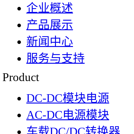
企业概述
产品展示
新闻中心
服务与支持
Product
DC-DC模块电源
AC-DC电源模块
车载DC/DC转换器