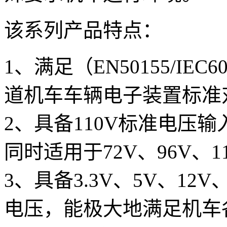
该系列产品特点：
1、满足（EN50155/IEC605
道机车车辆电子装置标准
2、具备110V标准电压输
同时适用于72V、96V、
3、具备3.3V、5V、12V
电压，能极大地满足机车